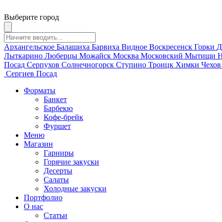
Выберите город
Архангельское
Балашиха
Барвиха
Видное
Воскресенск
Горки
Д
Лыткарино
Люберцы
Можайск
Москва
Московский
Мытищи
Н
Посад
Серпухов
Солнечногорск
Ступино
Троицк
Химки
Чехо
Сергиев Посад
Форматы
Банкет
Барбекю
Кофе-брейк
Фуршет
Меню
Магазин
Гарниры
Горячие закуски
Десерты
Салаты
Холодные закуски
Портфолио
О нас
Статьи