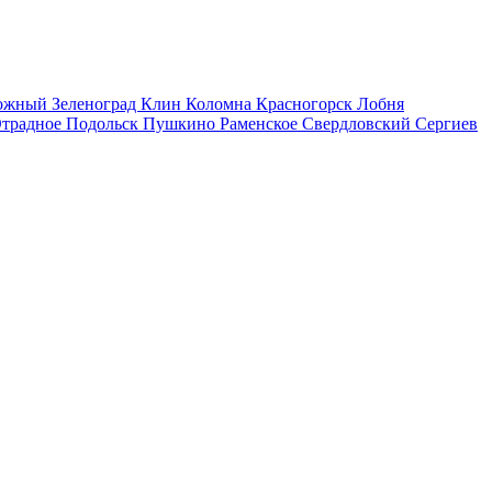
рожный
Зеленоград
Клин
Коломна
Красногорск
Лобня
традное
Подольск
Пушкино
Раменское
Свердловский
Сергиев