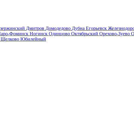
зержинский
Дмитров
Домодедово
Дубна
Егорьевск
Железнодо
аро-Фоминск
Ногинск
Одинцово
Октябрьский
Орехово-Зуево
О
в
Щелково
Юбилейный