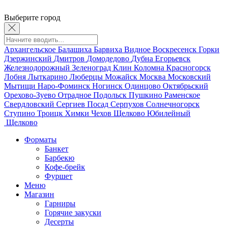
Выберите город
Архангельское
Балашиха
Барвиха
Видное
Воскресенск
Горки
Дзержинский
Дмитров
Домодедово
Дубна
Егорьевск
Железнодорожный
Зеленоград
Клин
Коломна
Красногорск
Лобня
Лыткарино
Люберцы
Можайск
Москва
Московский
Мытищи
Наро-Фоминск
Ногинск
Одинцово
Октябрьский
Орехово-Зуево
Отрадное
Подольск
Пушкино
Раменское
Свердловский
Сергиев Посад
Серпухов
Солнечногорск
Ступино
Троицк
Химки
Чехов
Щелково
Юбилейный
Щелково
Форматы
Банкет
Барбекю
Кофе-брейк
Фуршет
Меню
Магазин
Гарниры
Горячие закуски
Десерты