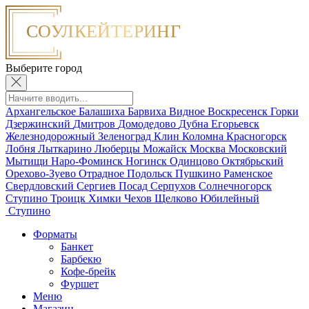
Выберите город
Архангельское
Балашиха
Барвиха
Видное
Воскресенск
Горки
Дзержинский
Дмитров
Домодедово
Дубна
Егорьевск
Железнодорожный
Зеленоград
Клин
Коломна
Красногорск
Лобня
Лыткарино
Люберцы
Можайск
Москва
Московский
Мытищи
Наро-Фоминск
Ногинск
Одинцово
Октябрьский
Орехово-Зуево
Отрадное
Подольск
Пушкино
Раменское
Свердловский
Сергиев Посад
Серпухов
Солнечногорск
Ступино
Троицк
Химки
Чехов
Щелково
Юбилейный
Ступино
Форматы
Банкет
Барбекю
Кофе-брейк
Фуршет
Меню
Магазин