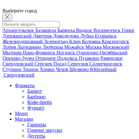
Выберите город
Архангельское
Балашиха
Барвиха
Видное
Воскресенск
Горки
Дзержинский
Дмитров
Домодедово
Дубна
Егорьевск
Железнодорожный
Зеленоград
Клин
Коломна
Красногорск
Лобня
Лыткарино
Люберцы
Можайск
Москва
Московский
Мытищи
Наро-Фоминск
Ногинск
Одинцово
Октябрьский
Орехово-Зуево
Отрадное
Подольск
Пушкино
Раменское
Свердловский
Сергиев Посад
Серпухов
Солнечногорск
Ступино
Троицк
Химки
Чехов
Щелково
Юбилейный
Свердловский
Форматы
Банкет
Барбекю
Кофе-брейк
Фуршет
Меню
Магазин
Гарниры
Горячие закуски
Десерты