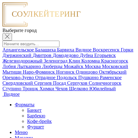
Выберите город
Архангельское
Балашиха
Барвиха
Видное
Воскресенск
Горки
Дзержинский
Дмитров
Домодедово
Дубна
Егорьевск
Железнодорожный
Зеленоград
Клин
Коломна
Красногорск
Лобня
Лыткарино
Люберцы
Можайск
Москва
Московский
Мытищи
Наро-Фоминск
Ногинск
Одинцово
Октябрьский
Орехово-Зуево
Отрадное
Подольск
Пушкино
Раменское
Свердловский
Сергиев Посад
Серпухов
Солнечногорск
Ступино
Троицк
Химки
Чехов
Щелково
Юбилейный
Видное
Форматы
Банкет
Барбекю
Кофе-брейк
Фуршет
Меню
Магазин