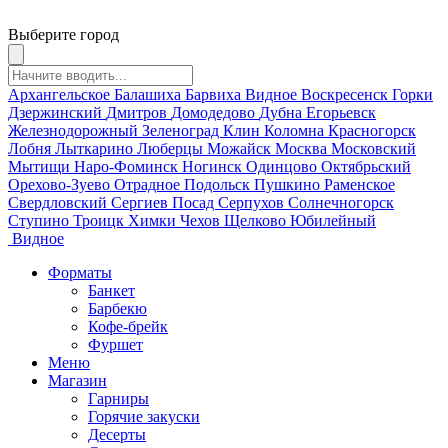
Выберите город
Архангельское
Балашиха
Барвиха
Видное
Воскресенск
Горки
Дзержинский
Дмитров
Домодедово
Дубна
Егорьевск
Железнодорожный
Зеленоград
Клин
Коломна
Красногорск
Лобня
Лыткарино
Люберцы
Можайск
Москва
Московский
Мытищи
Наро-Фоминск
Ногинск
Одинцово
Октябрьский
Орехово-Зуево
Отрадное
Подольск
Пушкино
Раменское
Свердловский
Сергиев Посад
Серпухов
Солнечногорск
Ступино
Троицк
Химки
Чехов
Щелково
Юбилейный
Видное
Форматы
Банкет
Барбекю
Кофе-брейк
Фуршет
Меню
Магазин
Гарниры
Горячие закуски
Десерты