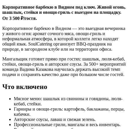
Корпоративное барбекю в Видном под ключ. Живой огонь,
шашлык, стейки и овощи-гриль с выездом на площадку.
От 3 500 ₽/гостя.
Корпоративное барбекю в Видном — это выездная вечеринка
у живого огня: аромат сочного мяса, овощи-гриль и
неформальная атмосфера, в которой коллеги легко находят
общий язык. SoulCatering организует BBQ-праздник на
природе, в загородном клубе или на территории офиса.
Мангальщик готовит прямо при гостях: шашлык, люля-кебаб,
стейки, овощи-гриль и авторские соусы. За 500+ мероприятий
команда Вадима Казакова научилась держать высокий темп
подачи и сохранять качество даже при большом числе гостей.
Что включено
Мясное меню: шашлык из свинины и говядины, люля-
кебаб, стейки.
Гарниры и овощи-гриль: картофель, баклажаны, перцы,
кабачки.
Авторские соусы, лаваш и свежая зелень.
Профессиональные грили, мангалы и весь инвентарь.