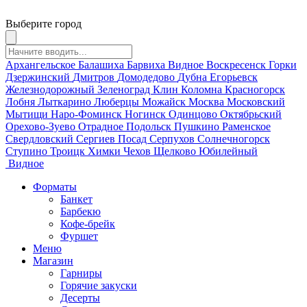
Выберите город
Архангельское
Балашиха
Барвиха
Видное
Воскресенск
Горки
Дзержинский
Дмитров
Домодедово
Дубна
Егорьевск
Железнодорожный
Зеленоград
Клин
Коломна
Красногорск
Лобня
Лыткарино
Люберцы
Можайск
Москва
Московский
Мытищи
Наро-Фоминск
Ногинск
Одинцово
Октябрьский
Орехово-Зуево
Отрадное
Подольск
Пушкино
Раменское
Свердловский
Сергиев Посад
Серпухов
Солнечногорск
Ступино
Троицк
Химки
Чехов
Щелково
Юбилейный
Видное
Форматы
Банкет
Барбекю
Кофе-брейк
Фуршет
Меню
Магазин
Гарниры
Горячие закуски
Десерты