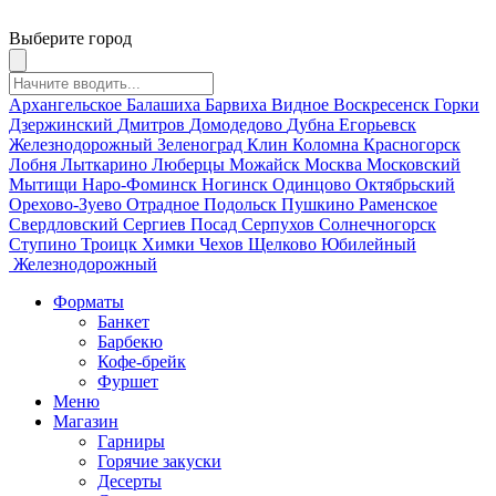
Выберите город
Архангельское
Балашиха
Барвиха
Видное
Воскресенск
Горки
Дзержинский
Дмитров
Домодедово
Дубна
Егорьевск
Железнодорожный
Зеленоград
Клин
Коломна
Красногорск
Лобня
Лыткарино
Люберцы
Можайск
Москва
Московский
Мытищи
Наро-Фоминск
Ногинск
Одинцово
Октябрьский
Орехово-Зуево
Отрадное
Подольск
Пушкино
Раменское
Свердловский
Сергиев Посад
Серпухов
Солнечногорск
Ступино
Троицк
Химки
Чехов
Щелково
Юбилейный
Железнодорожный
Форматы
Банкет
Барбекю
Кофе-брейк
Фуршет
Меню
Магазин
Гарниры
Горячие закуски
Десерты