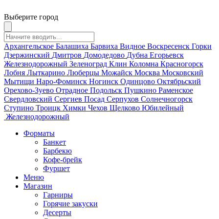
Выберите город
Архангельское
Балашиха
Барвиха
Видное
Воскресенск
Горки
Дзержинский
Дмитров
Домодедово
Дубна
Егорьевск
Железнодорожный
Зеленоград
Клин
Коломна
Красногорск
Лобня
Лыткарино
Люберцы
Можайск
Москва
Московский
Мытищи
Наро-Фоминск
Ногинск
Одинцово
Октябрьский
Орехово-Зуево
Отрадное
Подольск
Пушкино
Раменское
Свердловский
Сергиев Посад
Серпухов
Солнечногорск
Ступино
Троицк
Химки
Чехов
Щелково
Юбилейный
Железнодорожный
Форматы
Банкет
Барбекю
Кофе-брейк
Фуршет
Меню
Магазин
Гарниры
Горячие закуски
Десерты