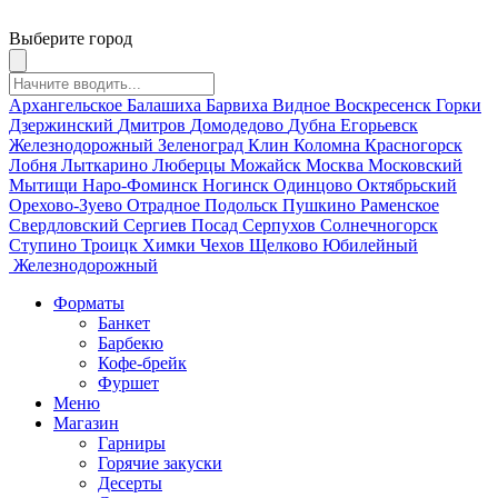
Выберите город
Архангельское
Балашиха
Барвиха
Видное
Воскресенск
Горки
Дзержинский
Дмитров
Домодедово
Дубна
Егорьевск
Железнодорожный
Зеленоград
Клин
Коломна
Красногорск
Лобня
Лыткарино
Люберцы
Можайск
Москва
Московский
Мытищи
Наро-Фоминск
Ногинск
Одинцово
Октябрьский
Орехово-Зуево
Отрадное
Подольск
Пушкино
Раменское
Свердловский
Сергиев Посад
Серпухов
Солнечногорск
Ступино
Троицк
Химки
Чехов
Щелково
Юбилейный
Железнодорожный
Форматы
Банкет
Барбекю
Кофе-брейк
Фуршет
Меню
Магазин
Гарниры
Горячие закуски
Десерты