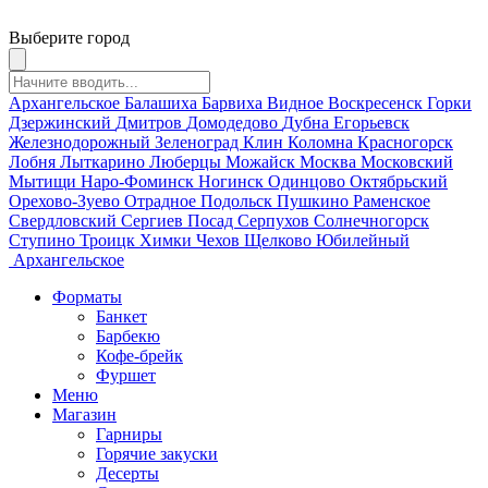
Выберите город
Архангельское
Балашиха
Барвиха
Видное
Воскресенск
Горки
Дзержинский
Дмитров
Домодедово
Дубна
Егорьевск
Железнодорожный
Зеленоград
Клин
Коломна
Красногорск
Лобня
Лыткарино
Люберцы
Можайск
Москва
Московский
Мытищи
Наро-Фоминск
Ногинск
Одинцово
Октябрьский
Орехово-Зуево
Отрадное
Подольск
Пушкино
Раменское
Свердловский
Сергиев Посад
Серпухов
Солнечногорск
Ступино
Троицк
Химки
Чехов
Щелково
Юбилейный
Архангельское
Форматы
Банкет
Барбекю
Кофе-брейк
Фуршет
Меню
Магазин
Гарниры
Горячие закуски
Десерты