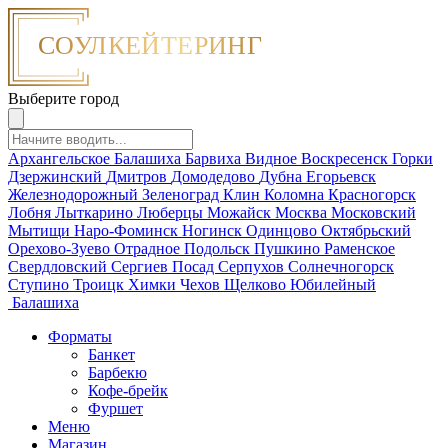
Выберите город
Архангельское
Балашиха
Барвиха
Видное
Воскресенск
Горки
Дзержинский
Дмитров
Домодедово
Дубна
Егорьевск
Железнодорожный
Зеленоград
Клин
Коломна
Красногорск
Лобня
Лыткарино
Люберцы
Можайск
Москва
Московский
Мытищи
Наро-Фоминск
Ногинск
Одинцово
Октябрьский
Орехово-Зуево
Отрадное
Подольск
Пушкино
Раменское
Свердловский
Сергиев Посад
Серпухов
Солнечногорск
Ступино
Троицк
Химки
Чехов
Щелково
Юбилейный
Балашиха
Форматы
Банкет
Барбекю
Кофе-брейк
Фуршет
Меню
Магазин