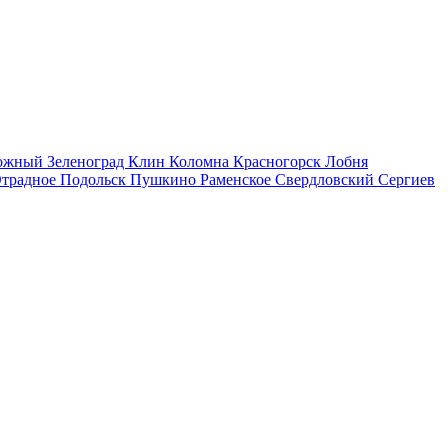
рожный
Зеленоград
Клин
Коломна
Красногорск
Лобня
традное
Подольск
Пушкино
Раменское
Свердловский
Сергиев