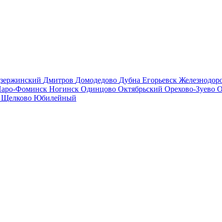
зержинский
Дмитров
Домодедово
Дубна
Егорьевск
Железнодо
аро-Фоминск
Ногинск
Одинцово
Октябрьский
Орехово-Зуево
О
в
Щелково
Юбилейный