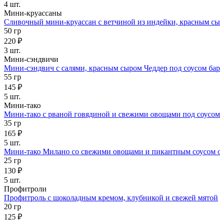
4 шт.
Мини-круассаны
Сливочный мини-круассан с ветчиной из индейки, красным сы
50 гр
220 ₽
3 шт.
Мини-сэндвичи
Мини-сэндвич с салями, красным сыром Чеддер под соусом ба
55 гр
145 ₽
5 шт.
Мини-тако
Мини-тако с рваной говядиной и свежими овощами под соусо
35 гр
165 ₽
5 шт.
Мини-тако Милано со свежими овощами и пикантным соусом 
25 гр
130 ₽
5 шт.
Профитроли
Профитроль с шоколадным кремом, клубникой и свежей мятой
20 гр
125 ₽