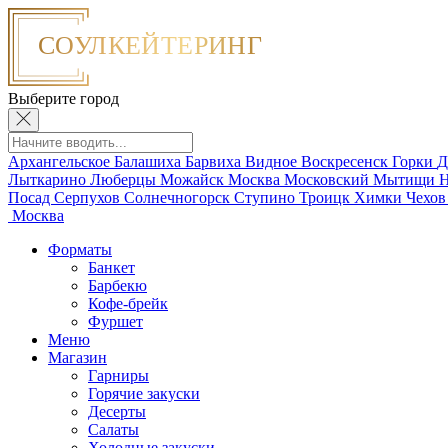
Выберите город
Архангельское
Балашиха
Барвиха
Видное
Воскресенск
Горки
Д
Лыткарино
Люберцы
Можайск
Москва
Московский
Мытищи
Н
Посад
Серпухов
Солнечногорск
Ступино
Троицк
Химки
Чехо
Москва
Форматы
Банкет
Барбекю
Кофе-брейк
Фуршет
Меню
Магазин
Гарниры
Горячие закуски
Десерты
Салаты
Холодные закуски