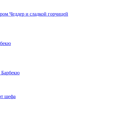
ром Чеддер и сладкой горчицей
рбекю
м Барбекю
от шефа