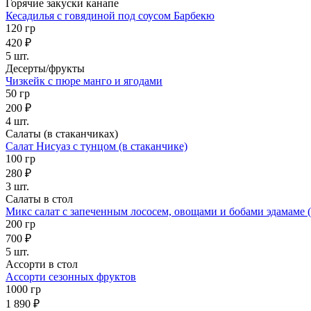
Горячие закуски канапе
Кесадилья с говядиной под соусом Барбекю
120 гр
420 ₽
5 шт.
Десерты/фрукты
Чизкейк с пюре манго и ягодами
50 гр
200 ₽
4 шт.
Салаты (в стаканчиках)
Салат Нисуаз с тунцом (в стаканчике)
100 гр
280 ₽
3 шт.
Салаты в стол
Микс салат с запеченным лососем, овощами и бобами эдамаме (
200 гр
700 ₽
5 шт.
Ассорти в стол
Ассорти сезонных фруктов
1000 гр
1 890 ₽