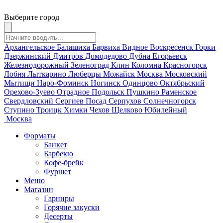
Выберите город
Архангельское
Балашиха
Барвиха
Видное
Воскресенск
Горки
Дзержинский
Дмитров
Домодедово
Дубна
Егорьевск
Железнодорожный
Зеленоград
Клин
Коломна
Красногорск
Лобня
Лыткарино
Люберцы
Можайск
Москва
Московский
Мытищи
Наро-Фоминск
Ногинск
Одинцово
Октябрьский
Орехово-Зуево
Отрадное
Подольск
Пушкино
Раменское
Свердловский
Сергиев Посад
Серпухов
Солнечногорск
Ступино
Троицк
Химки
Чехов
Щелково
Юбилейный
Москва
Форматы
Банкет
Барбекю
Кофе-брейк
Фуршет
Меню
Магазин
Гарниры
Горячие закуски
Десерты