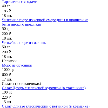
Тарталетка с ягодами
40 гр
185 ₽
18 шт.
Чизкейк с пюре из черной смородины и крошкой из
бельгийского шоколада
50 гр
200 ₽
18 шт.
Чизкейк с пюре из малины
50 гр
200 ₽
18 шт.
Напитки
Морс из брусники
1000 гр
600 ₽
17 шт.
Салаты (в стаканчиках)
Салат Цезарь с запеченой курочкой (в стаканчике)
100 гр
220 ₽
15 шт.
Салат Оливье классический с ветчиной (в креманке)