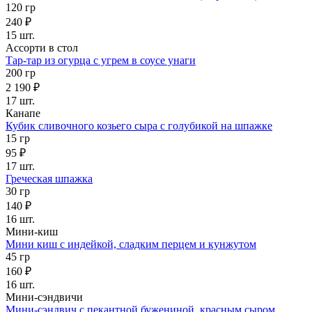
120 гр
240 ₽
15 шт.
Ассорти в стол
Тар-тар из огурца с угрем в соусе унаги
200 гр
2 190 ₽
17 шт.
Канапе
Кубик сливочного козьего сыра с голубикой на шпажке
15 гр
95 ₽
17 шт.
Греческая шпажка
30 гр
140 ₽
16 шт.
Мини-киш
Мини киш с индейкой, сладким перцем и кунжутом
45 гр
160 ₽
16 шт.
Мини-сэндвичи
Мини-сэндвич с пекантной бужениной, красным сыром