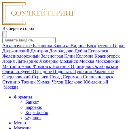
Выберите город
Архангельское
Балашиха
Барвиха
Видное
Воскресенск
Горки
Дзержинский
Дмитров
Домодедово
Дубна
Егорьевск
Железнодорожный
Зеленоград
Клин
Коломна
Красногорск
Лобня
Лыткарино
Люберцы
Можайск
Москва
Московский
Мытищи
Наро-Фоминск
Ногинск
Одинцово
Октябрьский
Орехово-Зуево
Отрадное
Подольск
Пушкино
Раменское
Свердловский
Сергиев Посад
Серпухов
Солнечногорск
Ступино
Троицк
Химки
Чехов
Щелково
Юбилейный
Москва
Форматы
Банкет
Барбекю
Кофе-брейк
Фуршет
Меню
Магазин