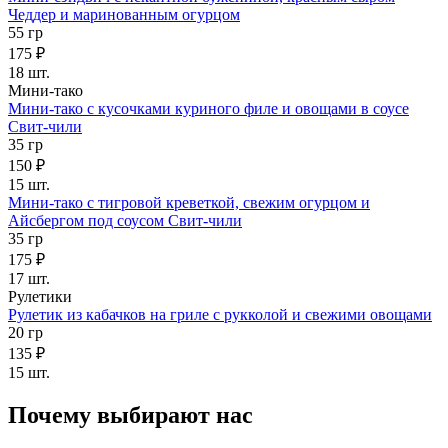
Чеддер и маринованным огурцом
55 гр
175 ₽
18 шт.
Мини-тако
Мини-тако с кусочками куриного филе и овощами в соусе
Свит-чили
35 гр
150 ₽
15 шт.
Мини-тако с тигровой креветкой, свежим огурцом и
Айсбергом под соусом Свит-чили
35 гр
175 ₽
17 шт.
Рулетики
Рулетик из кабачков на гриле с рукколой и свежими овощами
20 гр
135 ₽
15 шт.
Почему выбирают нас