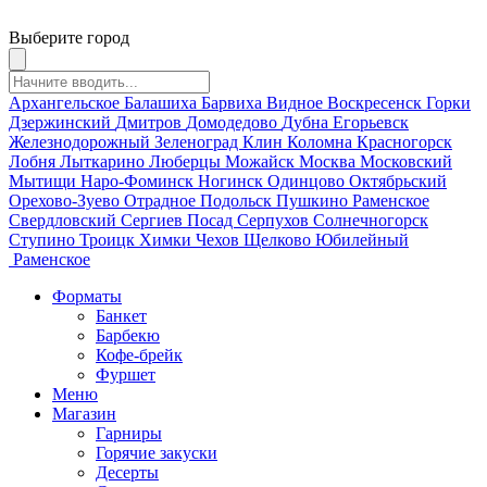
Выберите город
Архангельское
Балашиха
Барвиха
Видное
Воскресенск
Горки
Дзержинский
Дмитров
Домодедово
Дубна
Егорьевск
Железнодорожный
Зеленоград
Клин
Коломна
Красногорск
Лобня
Лыткарино
Люберцы
Можайск
Москва
Московский
Мытищи
Наро-Фоминск
Ногинск
Одинцово
Октябрьский
Орехово-Зуево
Отрадное
Подольск
Пушкино
Раменское
Свердловский
Сергиев Посад
Серпухов
Солнечногорск
Ступино
Троицк
Химки
Чехов
Щелково
Юбилейный
Раменское
Форматы
Банкет
Барбекю
Кофе-брейк
Фуршет
Меню
Магазин
Гарниры
Горячие закуски
Десерты