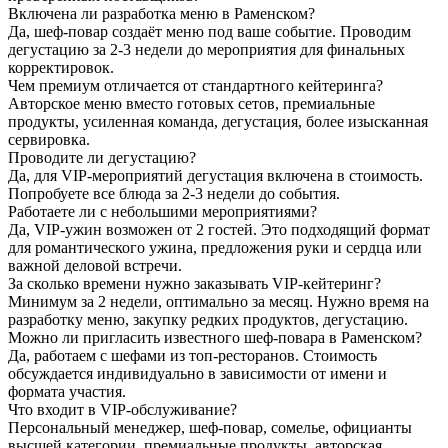
Включена ли разработка меню в Раменском?
Да, шеф-повар создаёт меню под ваше событие. Проводим
дегустацию за 2-3 недели до мероприятия для финальных
корректировок.
Чем премиум отличается от стандартного кейтеринга?
Авторское меню вместо готовых сетов, премиальные
продукты, усиленная команда, дегустация, более изысканная
сервировка.
Проводите ли дегустацию?
Да, для VIP-мероприятий дегустация включена в стоимость.
Попробуете все блюда за 2-3 недели до события.
Работаете ли с небольшими мероприятиями?
Да, VIP-ужин возможен от 2 гостей. Это подходящий формат
для романтического ужина, предложения руки и сердца или
важной деловой встречи.
За сколько времени нужно заказывать VIP-кейтеринг?
Минимум за 2 недели, оптимально за месяц. Нужно время на
разработку меню, закупку редких продуктов, дегустацию.
Можно ли пригласить известного шеф-повара в Раменском?
Да, работаем с шефами из топ-ресторанов. Стоимость
обсуждается индивидуально в зависимости от имени и
формата участия.
Что входит в VIP-обслуживание?
Персональный менеджер, шеф-повар, сомелье, официанты
высшей категории, премиальные продукты, авторская