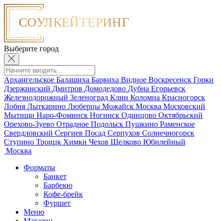
Выберите город
Архангельское
Балашиха
Барвиха
Видное
Воскресенск
Горки
Дзержинский
Дмитров
Домодедово
Дубна
Егорьевск
Железнодорожный
Зеленоград
Клин
Коломна
Красногорск
Лобня
Лыткарино
Люберцы
Можайск
Москва
Московский
Мытищи
Наро-Фоминск
Ногинск
Одинцово
Октябрьский
Орехово-Зуево
Отрадное
Подольск
Пушкино
Раменское
Свердловский
Сергиев Посад
Серпухов
Солнечногорск
Ступино
Троицк
Химки
Чехов
Щелково
Юбилейный
Москва
Форматы
Банкет
Барбекю
Кофе-брейк
Фуршет
Меню
Магазин