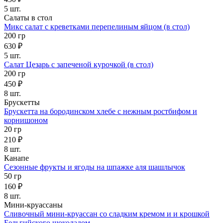
5 шт.
Салаты в стол
Микс салат с креветками перепелиным яйцом (в стол)
200 гр
630 ₽
5 шт.
Салат Цезарь с запеченой курочкой (в стол)
200 гр
450 ₽
8 шт.
Брускетты
Брускетта на бородинском хлебе с нежным ростбифом и
корнишоном
20 гр
210 ₽
8 шт.
Канапе
Сезонные фрукты и ягоды на шпажке аля шашлычок
50 гр
160 ₽
8 шт.
Мини-круассаны
Сливочный мини-круассан со сладким кремом и и крошкой
Бельгийского шоколадом