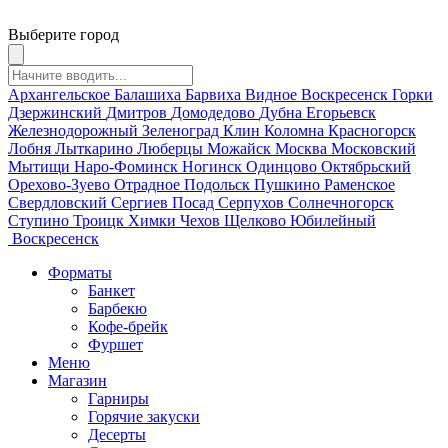
Выберите город
Архангельское
Балашиха
Барвиха
Видное
Воскресенск
Горки
Дзержинский
Дмитров
Домодедово
Дубна
Егорьевск
Железнодорожный
Зеленоград
Клин
Коломна
Красногорск
Лобня
Лыткарино
Люберцы
Можайск
Москва
Московский
Мытищи
Наро-Фоминск
Ногинск
Одинцово
Октябрьский
Орехово-Зуево
Отрадное
Подольск
Пушкино
Раменское
Свердловский
Сергиев Посад
Серпухов
Солнечногорск
Ступино
Троицк
Химки
Чехов
Щелково
Юбилейный
Воскресенск
Форматы
Банкет
Барбекю
Кофе-брейк
Фуршет
Меню
Магазин
Гарниры
Горячие закуски
Десерты